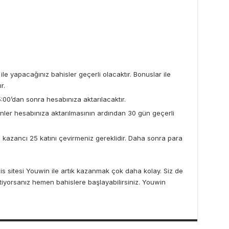
 yapacağınız bahisler geçerli olacaktır. Bonuslar ile
r.
:00’dan sonra hesabınıza aktarılacaktır.
nler hesabınıza aktarılmasının ardından 30 gün geçerli
z kazancı 25 katını çevirmeniz gereklidir. Daha sonra para
s sitesi Youwin ile artık kazanmak çok daha kolay. Siz de
iyorsanız hemen bahislere başlayabilirsiniz. Youwin