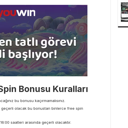
Spin Bonusu Kuralları
nacağınız bu bonusu kaçırmamalısınız.
 geçerli olacak bu bonustan binlerce free spin
6:00 saatleri arasında geçerli olacaktır.