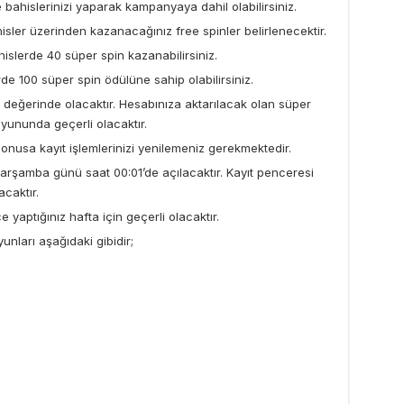
 bahislerinizi yaparak kampanyaya dahil olabilirsiniz.
sler üzerinden kazanacağınız free spinler belirlenecektir.
islerde 40 süper spin kazanabilirsiniz.
e 100 süper spin ödülüne sahip olabilirsiniz.
 değerinde olacaktır. Hesabınıza aktarılacak olan süper
ununda geçerli olacaktır.
nusa kayıt işlemlerinizi yenilemeniz gerekmektedir.
çarşamba günü saat 00:01’de açılacaktır. Kayıt penceresi
acaktır.
 yaptığınız hafta için geçerli olacaktır.
unları aşağıdaki gibidir;