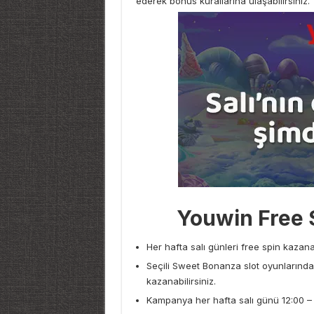
ederek bonus kurallarına ulaşabilirsiniz.
Youwin Free 
Her hafta salı günleri free spin kaza
Seçili Sweet Bonanza slot oyunlarında
kazanabilirsiniz.
Kampanya her hafta salı günü 12:00 – 1