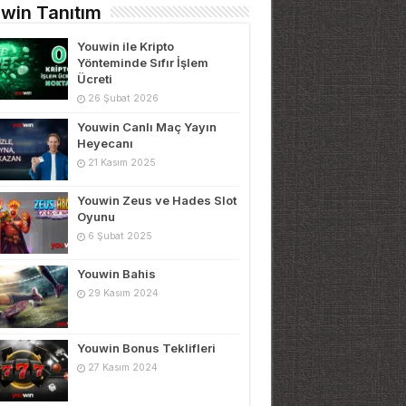
win Tanıtım
Youwin ile Kripto
Yönteminde Sıfır İşlem
Ücreti
26 Şubat 2026
Youwin Canlı Maç Yayın
Heyecanı
21 Kasım 2025
Youwin Zeus ve Hades Slot
Oyunu
6 Şubat 2025
Youwin Bahis
29 Kasım 2024
Youwin Bonus Teklifleri
27 Kasım 2024