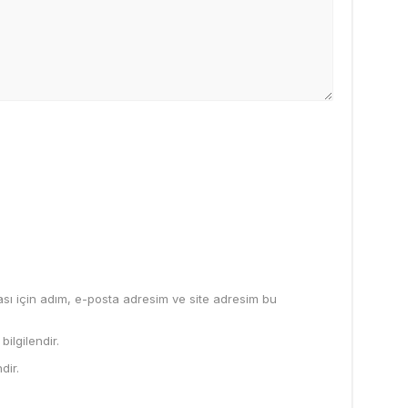
sı için adım, e-posta adresim ve site adresim bu
bilgilendir.
dir.