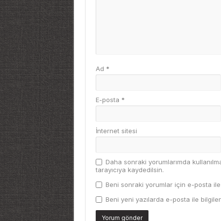
Ad
*
E-posta
*
İnternet sitesi
Daha sonraki yorumlarımda kullanılma
tarayıcıya kaydedilsin.
Beni sonraki yorumlar için e-posta ile 
Beni yeni yazılarda e-posta ile bilgilen