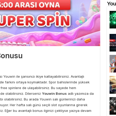
You
Bonusu
Youwin ile şansınızı ikiye katlayabilirsiniz. Avantajlı
 de farkını ortaya koymaktadır. Spor bahislerinde yüksek
 free spinlere de ulaşabilirsiniz. Bu sayede hem
e olabilirsiniz. Dilerseniz
Youwin Bonus
adlı yazımıza da
bi olabilirsiniz. Bu arada Youwin salı günlerinizi daha
uyor. Her hafta salı günü seçili slot oyunlarına girerek
niz. Eğer bu avantajlı bonus ilginizi çektiyse yazıya devam