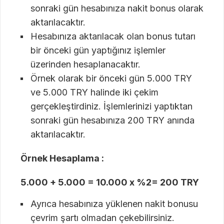
sonraki gün hesabınıza nakit bonus olarak
aktarılacaktır.
Hesabınıza aktarılacak olan bonus tutarı
bir önceki gün yaptığınız işlemler
üzerinden hesaplanacaktır.
Örnek olarak bir önceki gün 5.000 TRY
ve 5.000 TRY halinde iki çekim
gerçekleştirdiniz. İşlemlerinizi yaptıktan
sonraki gün hesabınıza 200 TRY anında
aktarılacaktır.
Örnek Hesaplama :
5.000 + 5.000 = 10.000 x %2= 200 TRY
Ayrıca hesabınıza yüklenen nakit bonusu
çevrim şartı olmadan çekebilirsiniz.