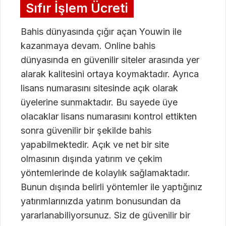
Sıfır İşlem Ücreti
Bahis dünyasında çığır açan Youwin ile
kazanmaya devam. Online bahis
dünyasında en güvenilir siteler arasında yer
alarak kalitesini ortaya koymaktadır. Ayrıca
lisans numarasını sitesinde açık olarak
üyelerine sunmaktadır. Bu sayede üye
olacaklar lisans numarasını kontrol ettikten
sonra güvenilir bir şekilde bahis
yapabilmektedir. Açık ve net bir site
olmasının dışında yatırım ve çekim
yöntemlerinde de kolaylık sağlamaktadır.
Bunun dışında belirli yöntemler ile yaptığınız
yatırımlarınızda yatırım bonusundan da
yararlanabiliyorsunuz. Siz de güvenilir bir