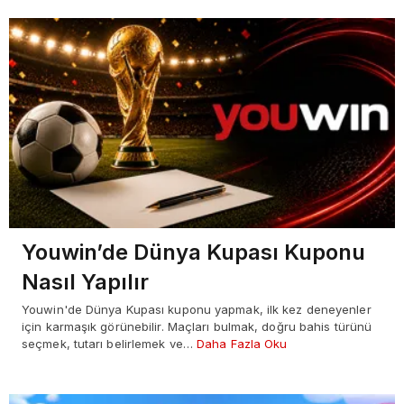
Youwin’de Dünya Kupası Kuponu
Nasıl Yapılır
Youwin'de Dünya Kupası kuponu yapmak, ilk kez deneyenler
için karmaşık görünebilir. Maçları bulmak, doğru bahis türünü
seçmek, tutarı belirlemek ve…
Daha Fazla Oku