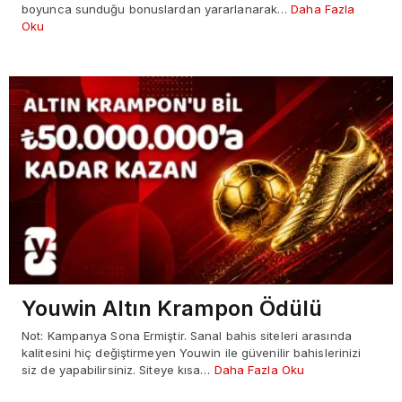
boyunca sunduğu bonuslardan yararlanarak…
Daha Fazla
Oku
Youwin Altın Krampon Ödülü
Not: Kampanya Sona Ermiştir. Sanal bahis siteleri arasında
kalitesini hiç değiştirmeyen Youwin ile güvenilir bahislerinizi
siz de yapabilirsiniz. Siteye kısa…
Daha Fazla Oku