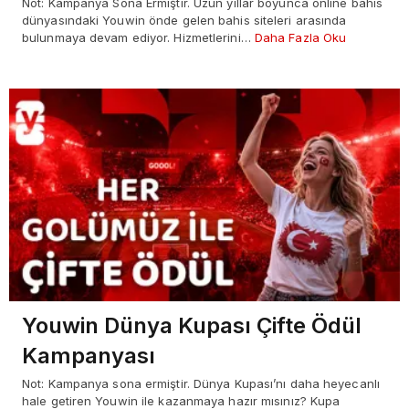
Not: Kampanya Sona Ermiştir. Uzun yıllar boyunca online bahis
dünyasındaki Youwin önde gelen bahis siteleri arasında
bulunmaya devam ediyor. Hizmetlerini…
Daha Fazla Oku
Youwin Dünya Kupası Çifte Ödül
Kampanyası
Not: Kampanya sona ermiştir. Dünya Kupası’nı daha heyecanlı
hale getiren Youwin ile kazanmaya hazır mısınız? Kupa