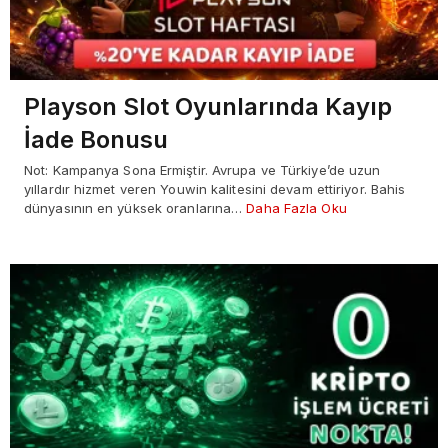
Playson Slot Oyunlarında Kayıp
İade Bonusu
Not: Kampanya Sona Ermiştir. Avrupa ve Türkiye’de uzun
yıllardır hizmet veren Youwin kalitesini devam ettiriyor. Bahis
dünyasının en yüksek oranlarına…
Daha Fazla Oku